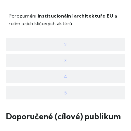
Porozumění
institucionální architektuře EU
a
rolím jejích klíčových aktérů
2
3
4
5
Doporučené (cílové) publikum