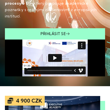
procesy v EU
, který propojuje akademické
poznatky s reálnými zkušenostmi z evropských
institucí.
PŘIHLÁSIT SE
4 900 CZK