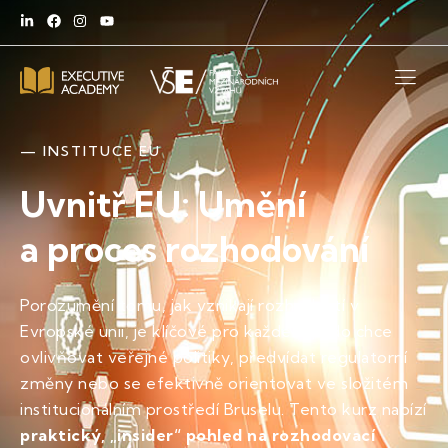
— INSTITUCE EU
Uvnitř EU: Umění
a proces rozhodování
Porozumění tomu, jak vznikají rozhodnutí v
Evropské unii, je klíčové pro každého, kdo chce
ovlivňovat veřejné politiky, předvídat regulatorní
změny nebo se efektivně orientovat ve složitém
institucionálním prostředí Bruselu. Tento kurz nabízí
praktický, „insider“ pohled na rozhodovací