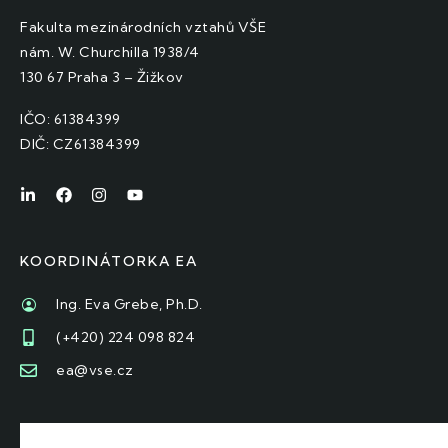
Fakulta mezinárodních vztahů VŠE
nám. W. Churchilla 1938/4
130 67 Praha 3 – Žižkov
IČO: 61384399
DIČ: CZ61384399
KOORDINÁTORKA EA
Ing. Eva Grebe, Ph.D.
(+420) 224 098 824
ea@vse.cz